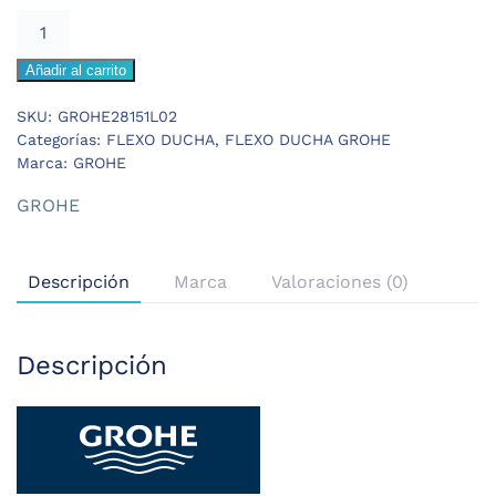
GROHE
RELEXA
Añadir al carrito
FLEXO
DUCHA
SKU:
GROHE28151L02
BLANCO
Categorías:
FLEXO DUCHA
,
FLEXO DUCHA GROHE
cantidad
Marca:
GROHE
GROHE
Descripción
Marca
Valoraciones (0)
Descripción