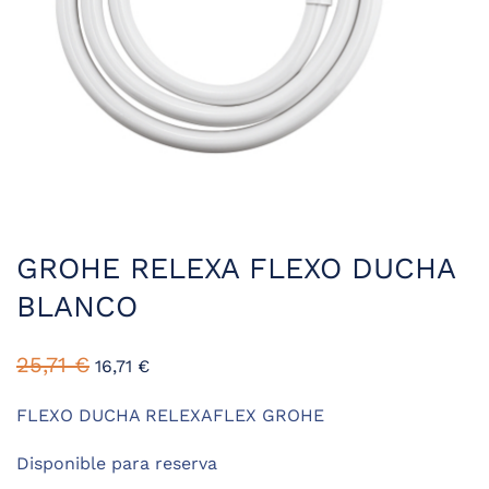
GROHE RELEXA FLEXO DUCHA
BLANCO
El
El
25,71
€
16,71
€
precio
precio
original
actual
FLEXO DUCHA RELEXAFLEX GROHE
era:
es:
Disponible para reserva
25,71 €.
16,71 €.