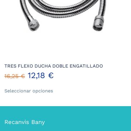
página
de
producto
TRES FLEXO DUCHA DOBLE ENGATILLADO
12,18
€
16,25
€
Este
Seleccionar opciones
producto
tiene
múltiples
variantes.
Las
Recanvis Bany
opciones