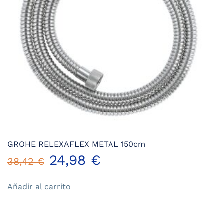
GROHE RELEXAFLEX METAL 150cm
El
El
24,98
€
38,42
€
precio
precio
Añadir al carrito
original
actual
era:
es: