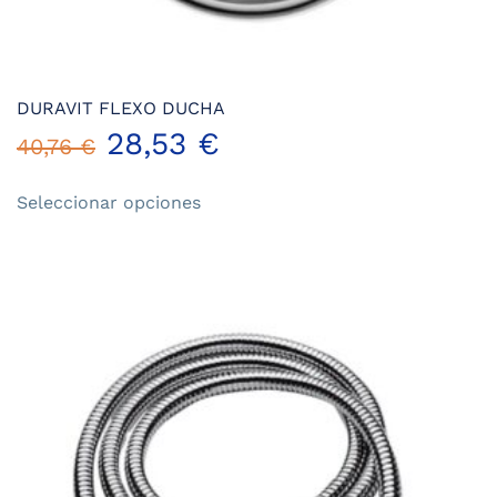
DURAVIT FLEXO DUCHA
28,53
€
40,76
€
Este
Seleccionar opciones
producto
tiene
múltiples
variantes.
Las
opciones
se
pueden
elegir
en
la