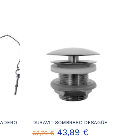
SADERO
DURAVIT SOMBRERO DESAGÜE
43,89
€
62,70
€