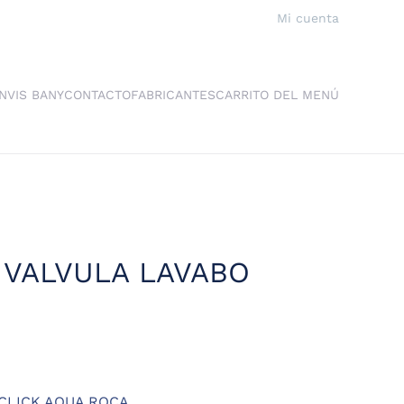
Mi cuenta
NVIS BANY
CONTACTO
FABRICANTES
CARRITO DEL MENÚ
 VALVULA LAVABO
 CLICK AQUA ROCA