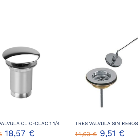
ALVULA CLIC-CLAC 1 1/4
TRES VALVULA SIN REBO
El
El
18,57
€
9,51
€
€
14,63
€