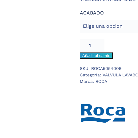
ACABADO
ROCA
AQUA
Añadir al carrito
VALVULA
LAVABO
SKU:
ROCA5054009
CLICK
Categoría:
VALVULA LAVABO
cantidad
Marca:
ROCA