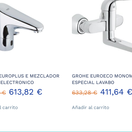
EUROPLUS E MEZCLADOR
GROHE EUROECO MONO
 ELECTRONICO
ESPECIAL LAVABO
El
El
El
613,82
€
411,64
4
€
633,28
€
precio
precio
precio
l carrito
Añadir al carrito
original
actual
original
era:
es:
era: