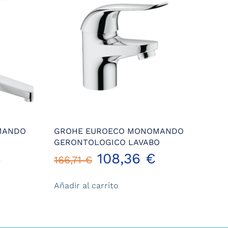
MANDO
GROHE EUROECO MONOMANDO
GERONTOLOGICO LAVABO
El
El
El
€
108,36
€
166,71
€
precio
precio
precio
Añadir al carrito
actual
original
actual
es:
era:
es: