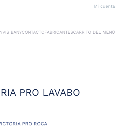
Mi cuenta
NVIS BANY
CONTACTO
FABRICANTES
CARRITO DEL MENÚ
RIA PRO LAVABO
o
l
ICTORIA PRO ROCA