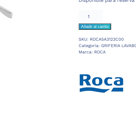
Disponible para reserva
105,55 €.
73,88
ROCA
VICTORIA
Añadir al carrito
PRO
LAVABO
SKU:
ROCA5A3123C00
cantidad
Categoría:
GRIFERIA LAVAB
Marca:
ROCA