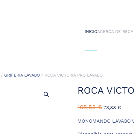
INICIO
ACERCA DE RECA
/
GRIFERIA LAVABO
/ ROCA VICTORIA PRO LAVABO
ROCA VICTO
El
El
105,55
€
73,88
€
precio
preci
original
actua
MONOMANDO LAVABO V
era:
es: