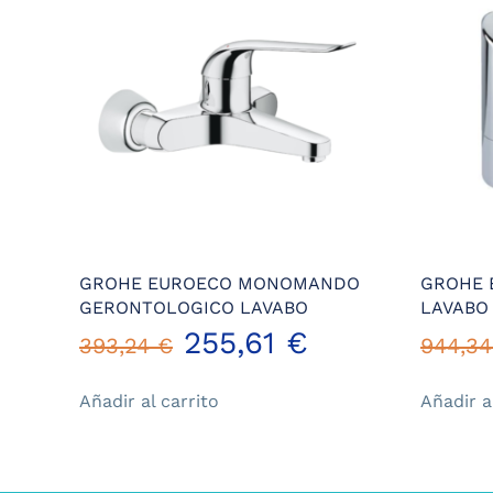
GROHE EUROECO MONOMANDO
GROHE 
GERONTOLOGICO LAVABO
LAVABO
El
El
255,61
€
393,24
€
944,3
precio
precio
Añadir al carrito
Añadir a
original
actual
era:
es: