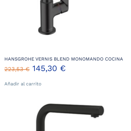
HANSGROHE VERNIS BLEND MONOMANDO COCINA
El
El
145,30
€
223,53
€
precio
precio
Añadir al carrito
original
actual
era:
es:
223,53 €.
145,30 €.