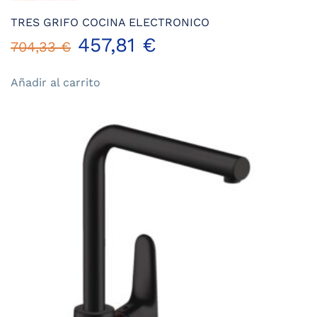
TRES GRIFO COCINA ELECTRONICO
El
El
457,81
€
704,33
€
precio
precio
Añadir al carrito
original
actual
era:
es:
704,33 €.
457,81 €.