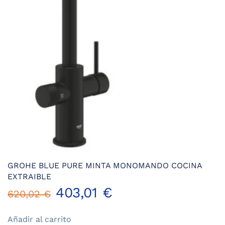
GROHE BLUE PURE MINTA MONOMANDO COCINA
EXTRAIBLE
El
El
403,01
€
620,02
€
precio
precio
Añadir al carrito