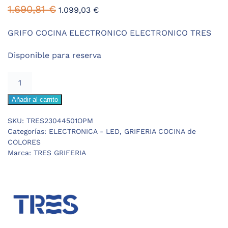
El
El
1.690,81
€
1.099,03
€
precio
precio
original
actual
GRIFO COCINA ELECTRONICO ELECTRONICO TRES
era:
es:
Disponible para reserva
1.690,81 €.
1.099,03 €.
TRES
GRIFO
Añadir al carrito
COCINA
ELECTRONICO
SKU:
TRES23044501OPM
ORO
Categorías:
ELECTRONICA - LED
,
GRIFERIA COCINA de
ROSA
COLORES
MATE
Marca:
TRES GRIFERIA
24kts
cantidad