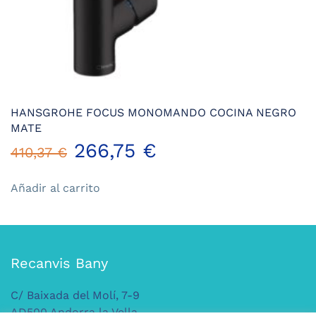
HANSGROHE FOCUS MONOMANDO COCINA NEGRO
MATE
El
El
266,75
€
410,37
€
precio
precio
Añadir al carrito
original
actual
era:
es:
Recanvis Bany
410,37 €.
266,75 €.
C/ Baixada del Molí, 7-9
AD500 Andorra la Vella