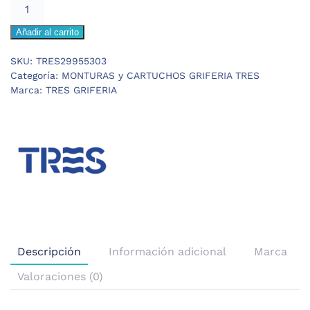
TRES
INVERSOR
Añadir al carrito
2
VIAS
SKU:
TRES29955303
MONO-
Categoría:
MONTURAS y CARTUCHOS GRIFERIA TRES
TERM
Marca:
TRES GRIFERIA
cantidad
Descripción
Información adicional
Marca
Valoraciones (0)