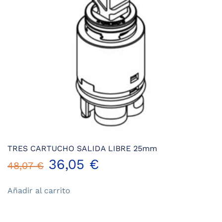
TRES CARTUCHO SALIDA LIBRE 25mm
El
El
36,05
€
48,07
€
precio
precio
Añadir al carrito
original
actual