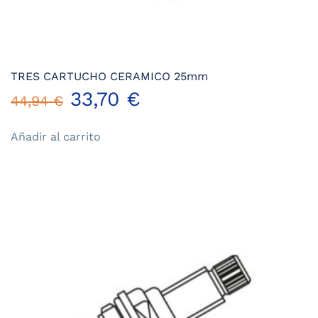
TRES CARTUCHO CERAMICO 25mm
El
El
33,70
€
44,94
€
precio
precio
Añadir al carrito
original
actual
era:
es:
44,94 €.
33,70 €.