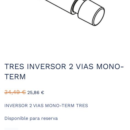
TRES INVERSOR 2 VIAS MONO-
TERM
El
El
34,49
€
25,86
€
precio
precio
original
actual
INVERSOR 2 VIAS MONO-TERM TRES
era:
es:
Disponible para reserva
34,49 €.
25,86 €.