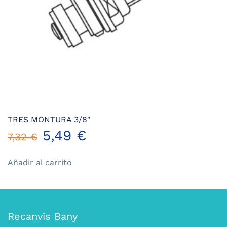
TRES MONTURA 3/8″
El
El
5,49
€
7,32
€
precio
precio
Añadir al carrito
original
actual
era:
es:
Recanvis Bany
7,32 €.
5,49 €.