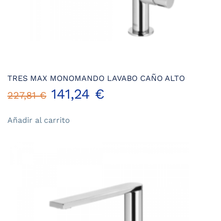
TRES MAX MONOMANDO LAVABO CAÑO ALTO
El
El
141,24
€
227,81
€
precio
precio
Añadir al carrito
original
actual
era:
es:
227,81 €.
141,24 €.