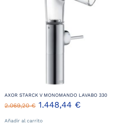
elegir
en
la
página
de
producto
AXOR STARCK V MONOMANDO LAVABO 330
El
El
1.448,44
€
2.069,20
€
precio
precio
Añadir al carrito
original
actual