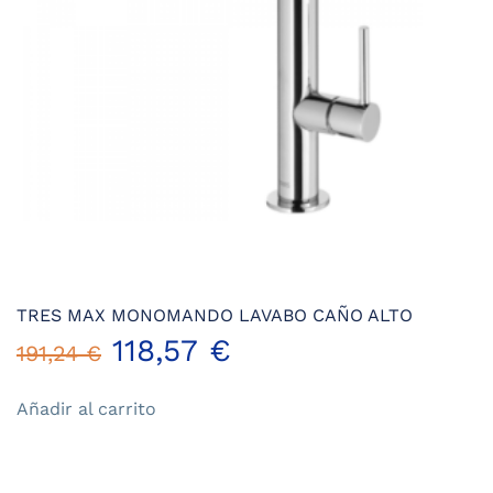
TRES MAX MONOMANDO LAVABO CAÑO ALTO
El
El
118,57
€
191,24
€
precio
precio
Añadir al carrito
original
actual
era:
es: