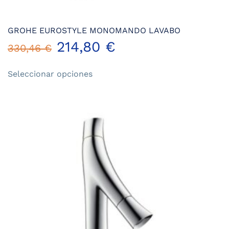
GROHE EUROSTYLE MONOMANDO LAVABO
214,80
€
330,46
€
Este
Seleccionar opciones
producto
tiene
múltiples
variantes.
Las
opciones
se
pueden
elegir
en
la
página
de