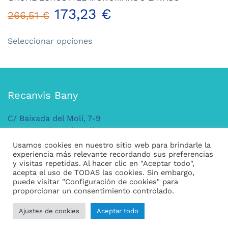
173,23
€
266,51
€
Este
Seleccionar opciones
producto
tiene
múltiples
variantes.
Las
Recanvis Bany
opciones
se
C/ Baixada del Molí, 7-9
pueden
AD500 Andorra la Vella
elegir
ANDORRA
Usamos cookies en nuestro sitio web para brindarle la
en
experiencia más relevante recordando sus preferencias
Tel: +376 379 149
y visitas repetidas. Al hacer clic en "Aceptar todo",
la
acepta el uso de TODAS las cookies. Sin embargo,
página
puede visitar "Configuración de cookies" para
Legal
de
proporcionar un consentimiento controlado.
producto
Condiciones generales de compra
Ajustes de cookies
Aceptar todo