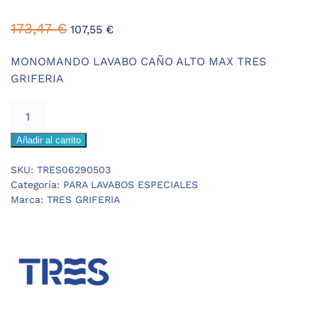
El
El
173,47
€
107,55
€
precio
precio
original
actual
MONOMANDO LAVABO CAÑO ALTO MAX TRES
era:
es:
GRIFERIA
173,47 €.
107,55 €.
TRES
MAX
Añadir al carrito
MONOMANDO
LAVABO
SKU:
TRES06290503
CAÑO
Categoría:
PARA LAVABOS ESPECIALES
ALTO
Marca:
TRES GRIFERIA
cantidad