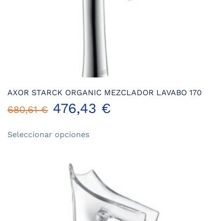
producto
AXOR STARCK ORGANIC MEZCLADOR LAVABO 170
476,43
€
680,61
€
Este
Seleccionar opciones
producto
tiene
múltiples
variantes.
Las
opciones
se
pueden