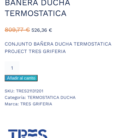
BAÑERA DUCHA
TERMOSTATICA
El
El
809,77
€
526,36
€
precio
precio
original
actual
CONJUNTO BAÑERA DUCHA TERMOSTATICA
era:
es:
PROJECT TRES GRIFERIA
809,77 €.
526,36 €.
TRES
PROJECT
Añadir al carrito
CONJUNTO
BAÑERA
SKU:
TRES21131201
DUCHA
Categoría:
TERMOSTATICA DUCHA
TERMOSTATICA
Marca:
TRES GRIFERIA
cantidad