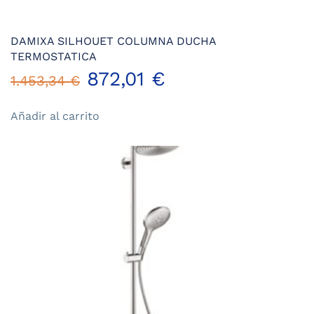
DAMIXA SILHOUET COLUMNA DUCHA
TERMOSTATICA
El
El
872,01
€
1.453,34
€
precio
precio
Añadir al carrito
original
actual
era:
es:
1.453,34 €.
872,01 €.