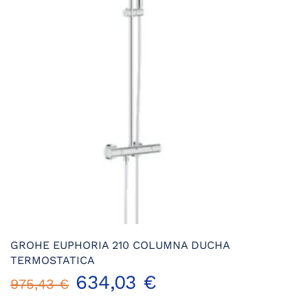
GROHE EUPHORIA 210 COLUMNA DUCHA
TERMOSTATICA
El
El
634,03
€
975,43
€