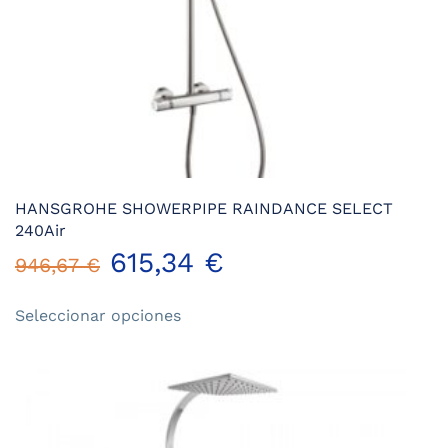
HANSGROHE SHOWERPIPE RAINDANCE SELECT
240Air
615,34
€
946,67
€
Este
Seleccionar opciones
producto
tiene
múltiples
variantes.
Las
opciones