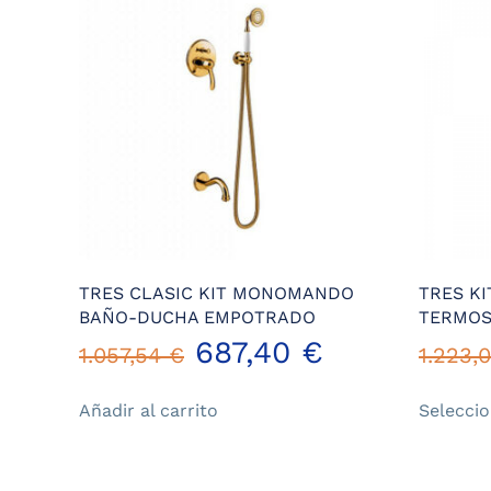
TRES CLASIC KIT MONOMANDO
TRES K
BAÑO-DUCHA EMPOTRADO
TERMOS
El
El
687,40
€
1.057,54
€
1.223,
precio
precio
Añadir al carrito
Selecci
original
actual
era:
es: