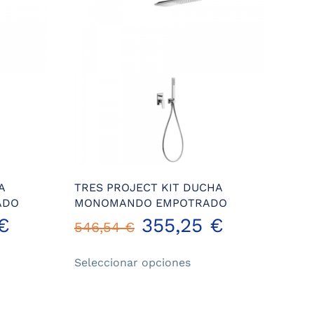
A
TRES PROJECT KIT DUCHA
ADO
MONOMANDO EMPOTRADO
€
355,25
€
546,54
€
Este
Seleccionar opciones
ucto
producto
tiene
iples
múltiples