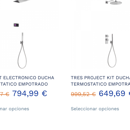
IT ELECTRONICO DUCHA
TRES PROJECT KIT DUCH
TATICO EMPOTRADO
TERMOSTATICO EMPOTR
794,99
€
649,69
07
€
999,52
€
Este
Este
onar opciones
Seleccionar opciones
producto
prod
tiene
tiene
múltiples
múlt