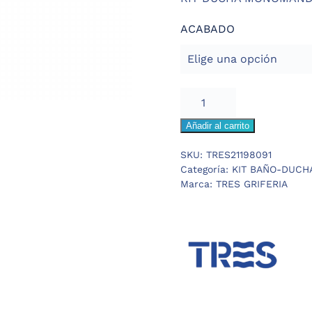
ACABADO
TRES
PROJECT
Añadir al carrito
KIT
DUCHA
SKU:
TRES21198091
MONOMANDO
Categoría:
KIT BAÑO-DUCH
EMPOTRADO
Marca:
TRES GRIFERIA
cantidad