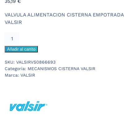
35,19
€
VALVULA ALIMENTACION CISTERNA EMPOTRADA
VALSIR
VALSIR
TROPEA
Añadir al carrito
S
VALVULA
SKU:
VALSIRVS0866693
ALIMENTACION
Categoría:
MECANISMOS CISTERNA VALSIR
cantidad
Marca:
VALSIR