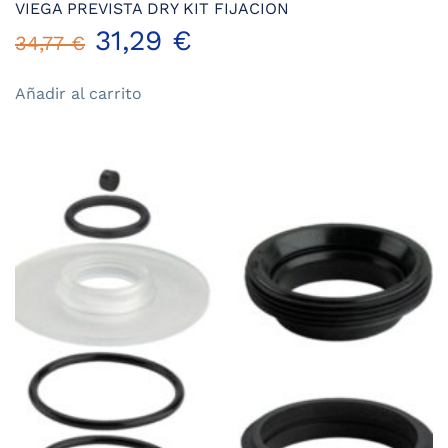
VIEGA PREVISTA DRY KIT FIJACION
El
El
31,29
€
34,77
€
precio
precio
Añadir al carrito
original
actual
era:
es:
34,77 €.
31,29 €.