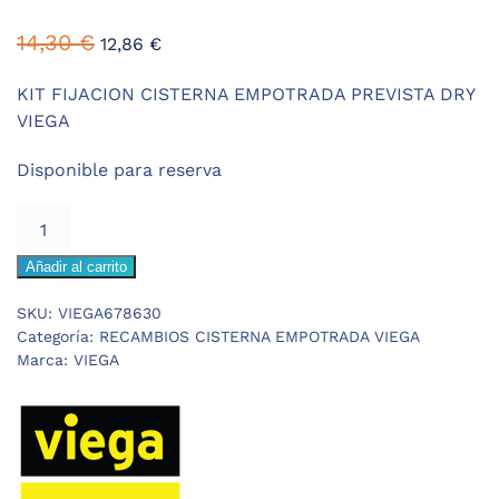
El
El
14,30
€
12,86
€
precio
precio
original
actual
KIT FIJACION CISTERNA EMPOTRADA PREVISTA DRY
era:
es:
VIEGA
14,30 €.
12,86 €.
Disponible para reserva
VIEGA
PREVISTA
Añadir al carrito
DRY
KIT
SKU:
VIEGA678630
FIJACION
Categoría:
RECAMBIOS CISTERNA EMPOTRADA VIEGA
cantidad
Marca:
VIEGA