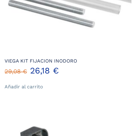
VIEGA KIT FIJACION INODORO
El
El
26,18
€
29,08
€
precio
precio
Añadir al carrito
original
actual
era:
es:
29,08 €.
26,18 €.