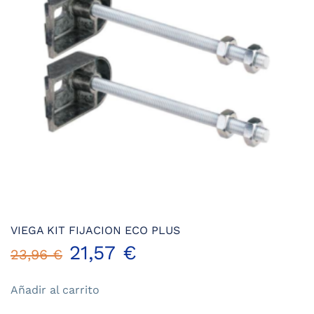
VIEGA KIT FIJACION ECO PLUS
El
El
21,57
€
23,96
€
precio
precio
Añadir al carrito
original
actual