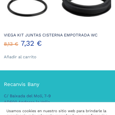
VIEGA KIT JUNTAS CISTERNA EMPOTRADA WC
El
El
7,32
€
8,13
€
precio
precio
Añadir al carrito
original
actual
era:
es:
Recanvis Bany
8,13 €.
7,32 €.
C/ Baixada del Molí, 7-9
AD500 Andorra la Vella
ANDORRA
Usamos cookies en nuestro sitio web para brindarle la