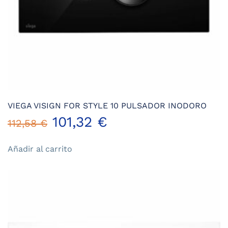
VIEGA VISIGN FOR STYLE 10 PULSADOR INODORO
El
El
101,32
€
112,58
€
precio
precio
Añadir al carrito
original
actual
era:
es:
112,58 €.
101,32 €.