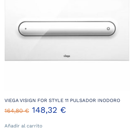
VIEGA VISIGN FOR STYLE 11 PULSADOR INODORO
El
El
148,32
€
164,80
€
precio
precio
Añadir al carrito