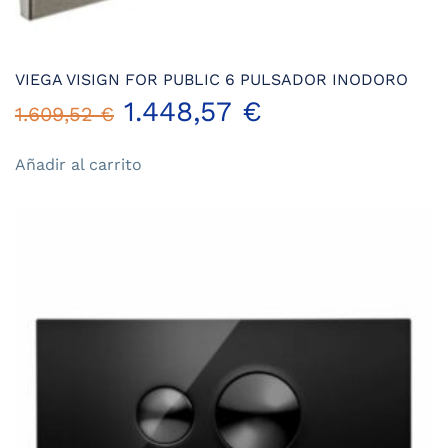
VIEGA VISIGN FOR PUBLIC 6 PULSADOR INODORO
El
El
1.448,57
€
1.609,52
€
precio
precio
Añadir al carrito
original
actual
era:
es:
1.609,52 €.
1.448,57 €.