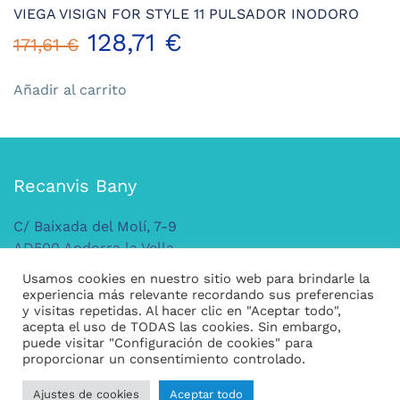
VIEGA VISIGN FOR STYLE 11 PULSADOR INODORO
El
El
128,71
€
171,61
€
precio
precio
Añadir al carrito
original
actual
era:
es:
Recanvis Bany
171,61 €.
128,71 €.
C/ Baixada del Molí, 7-9
AD500 Andorra la Vella
ANDORRA
Usamos cookies en nuestro sitio web para brindarle la
Tel: +376 379 149
experiencia más relevante recordando sus preferencias
y visitas repetidas. Al hacer clic en "Aceptar todo",
acepta el uso de TODAS las cookies. Sin embargo,
puede visitar "Configuración de cookies" para
Legal
proporcionar un consentimiento controlado.
Condiciones generales de compra
Ajustes de cookies
Aceptar todo