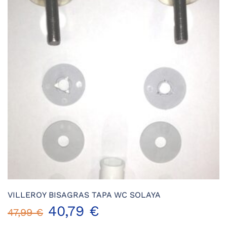
opciones
se
pueden
elegir
en
la
página
de
producto
VILLEROY BISAGRAS TAPA WC SOLAYA
El
El
40,79
€
47,99
€