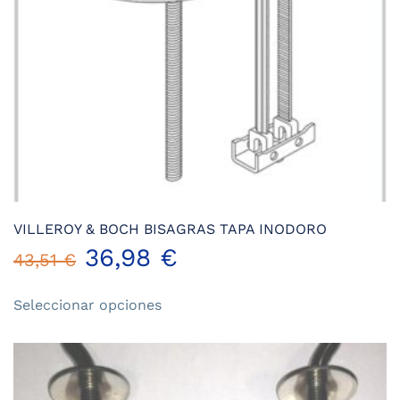
la
página
de
producto
VILLEROY & BOCH BISAGRAS TAPA INODORO
36,98
€
43,51
€
Este
Seleccionar opciones
producto
tiene
múltiples
variantes.
Las