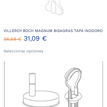
VILLEROY BOCH MAGNUM BISAGRAS TAPA INODORO
31,09
€
36,58
€
Este
Seleccionar opciones
producto
tiene
múltiples
variantes.
Las
opciones
se
pueden
elegir
en