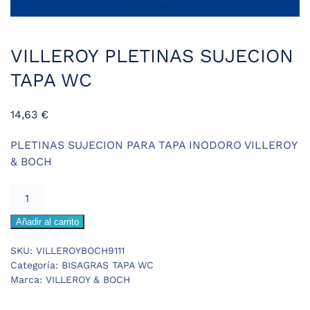
VILLEROY PLETINAS SUJECION
TAPA WC
14,63
€
PLETINAS SUJECION PARA TAPA INODORO VILLEROY
& BOCH
VILLEROY
PLETINAS
Añadir al carrito
SUJECION
TAPA
SKU:
VILLEROYBOCH9111
WC
Categoría:
BISAGRAS TAPA WC
cantidad
Marca:
VILLEROY & BOCH