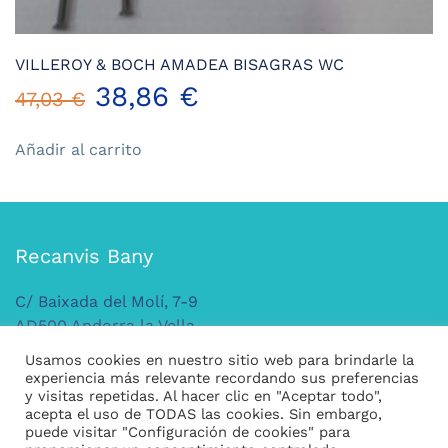
VILLEROY & BOCH AMADEA BISAGRAS WC
El
El
38,86
€
47,03
€
precio
precio
Añadir al carrito
original
actual
era:
es:
Recanvis Bany
47,03 €.
38,86 €.
C/ Baixada del Molí, 7-9
AD500 Andorra la Vella
ANDORRA
Usamos cookies en nuestro sitio web para brindarle la
Tel: +376 379 149
experiencia más relevante recordando sus preferencias
y visitas repetidas. Al hacer clic en "Aceptar todo",
acepta el uso de TODAS las cookies. Sin embargo,
puede visitar "Configuración de cookies" para
Legal