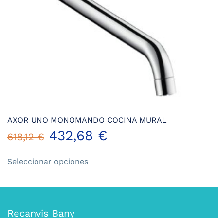
AXOR UNO MONOMANDO COCINA MURAL
432,68
€
618,12
€
Este
Seleccionar opciones
producto
tiene
múltiples
variantes.
Las
Recanvis Bany