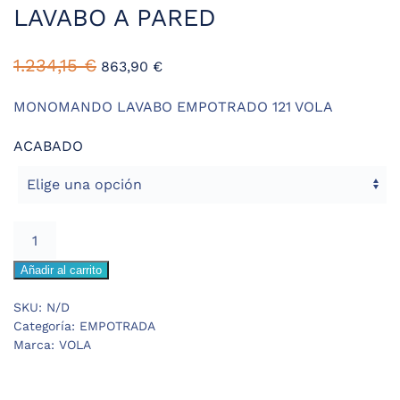
LAVABO A PARED
1.234,15
€
863,90
€
MONOMANDO LAVABO EMPOTRADO 121 VOLA
ACABADO
VOLA
121
Añadir al carrito
MONOMANDO
LAVABO
SKU:
N/D
A
Categoría:
EMPOTRADA
PARED
Marca:
VOLA
cantidad