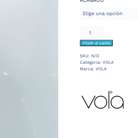
ACABADO
VOLA
MANDO
Añadir al carrito
Y
TAPON
SKU:
N/D
BAÑERA
Categoría:
VOLA
A23
Marca:
VOLA
cantidad