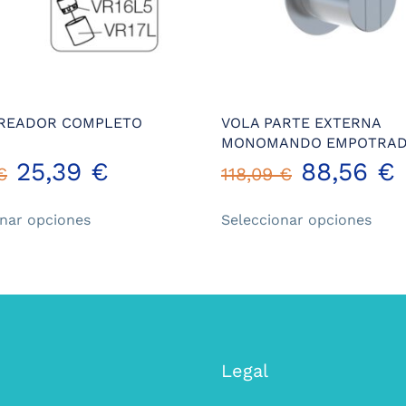
IREADOR COMPLETO
VOLA PARTE EXTERNA
MONOMANDO EMPOTRA
25,39
€
88,56
€
€
118,09
€
Este
Este
onar opciones
Seleccionar opciones
producto
prod
tiene
tiene
múltiples
múlt
variantes.
varia
Las
Las
opciones
opci
se
se
Legal
pueden
pued
elegir
elegi