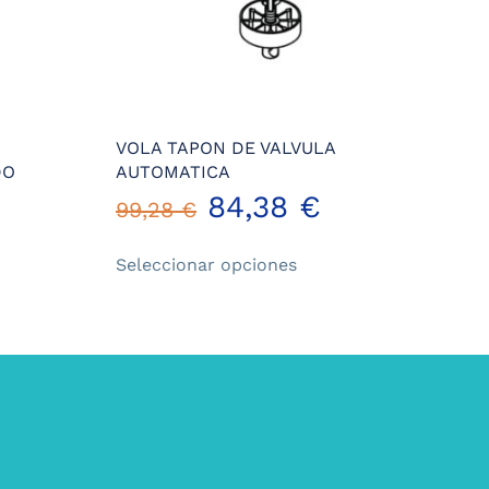
VOLA TAPON DE VALVULA
DO
AUTOMATICA
84,38
€
99,28
€
Este
Seleccionar opciones
ucto
producto
tiene
iples
múltiples
ntes.
variantes.
Las
ones
opciones
se
en
pueden
r
elegir