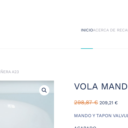
INICIO
ACERCA DE RECA
ÑERA A23
VOLA MAND
298,87
€
209,21
€
MANDO Y TAPON VALVU