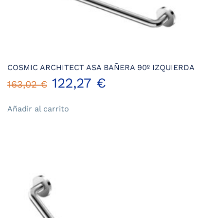
COSMIC ARCHITECT ASA BAÑERA 90º IZQUIERDA
El
El
122,27
€
163,02
€
precio
precio
Añadir al carrito
original
actual
era:
es:
163,02 €.
122,27 €.