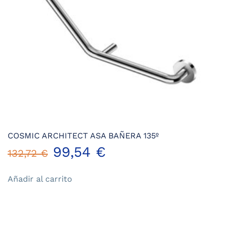
COSMIC ARCHITECT ASA BAÑERA 135º
El
El
99,54
€
132,72
€
precio
precio
Añadir al carrito
original
actual
era:
es: