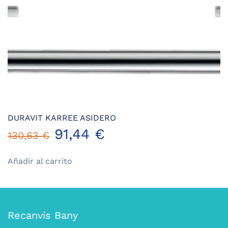
132,72 €.
99,54 €.
DURAVIT KARREE ASIDERO
El
El
91,44
€
130,63
€
precio
precio
Añadir al carrito
original
actual
era:
es:
Recanvis Bany
130,63 €.
91,44 €.