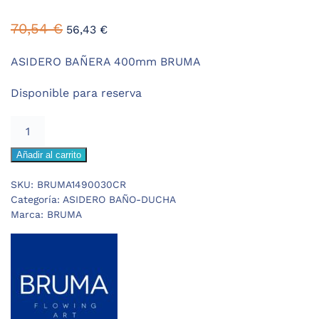
El
El
70,54
€
56,43
€
precio
precio
original
actual
ASIDERO BAÑERA 400mm BRUMA
era:
es:
Disponible para reserva
70,54 €.
56,43 €.
BRUMA
ASIDERO
Añadir al carrito
BAÑERA
400mm
SKU:
BRUMA1490030CR
cantidad
Categoría:
ASIDERO BAÑO-DUCHA
Marca:
BRUMA