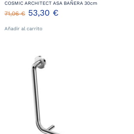
COSMIC ARCHITECT ASA BAÑERA 30cm
El
El
53,30
€
71,06
€
precio
precio
Añadir al carrito
original
actual
era:
es:
71,06 €.
53,30 €.