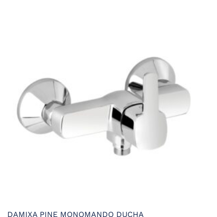
era:
es:
149,33 €.
104,53 €.
DAMIXA PINE MONOMANDO DUCHA