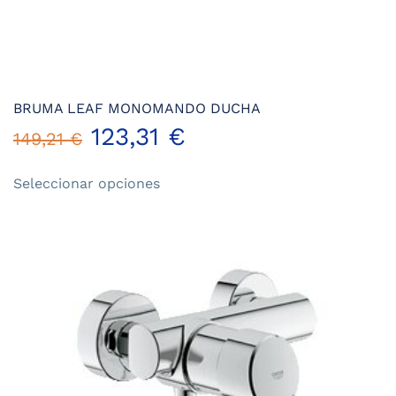
BRUMA LEAF MONOMANDO DUCHA
123,31
€
149,21
€
Este
Seleccionar opciones
producto
tiene
múltiples
variantes.
Las
opciones
se
pueden
elegir
en