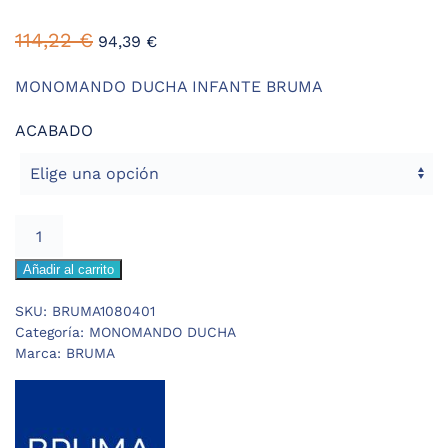
114,22
€
94,39
€
MONOMANDO DUCHA INFANTE BRUMA
ACABADO
BRUMA
INFANTE
Añadir al carrito
MONOMANDO
DUCHA
SKU:
BRUMA1080401
cantidad
Categoría:
MONOMANDO DUCHA
Marca:
BRUMA