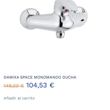
DAMIXA SPACE MONOMANDO DUCHA
El
El
104,53
€
149,33
€
precio
precio
Añadir al carrito
original
actual