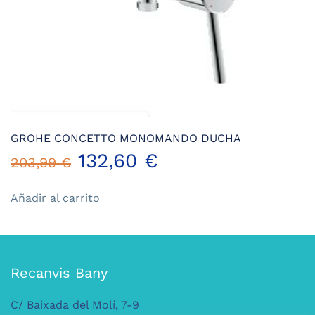
la
página
de
producto
GROHE CONCETTO MONOMANDO DUCHA
El
El
132,60
€
203,99
€
precio
precio
Añadir al carrito
original
actual
era:
es:
Recanvis Bany
203,99 €.
132,60 €.
C/ Baixada del Molí, 7-9