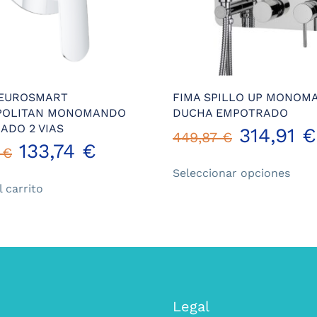
EUROSMART
FIMA SPILLO UP MONOM
POLITAN MONOMANDO
DUCHA EMPOTRADO
ADO 2 VIAS
314,91
€
449,87
€
El
El
133,74
€
5
€
Este
Seleccionar opciones
precio
precio
prod
l carrito
tiene
original
actual
múlt
varia
era:
es:
Las
opci
205,75 €.
133,74 €.
se
pued
Legal
elegi