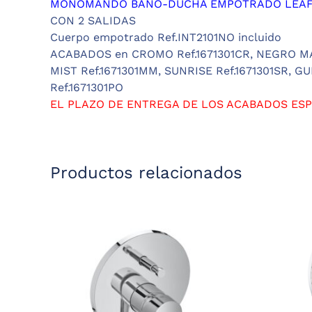
MONOMANDO BAÑO-DUCHA EMPOTRADO LEAF B
CON 2 SALIDAS
Cuerpo empotrado Ref.INT2101NO incluido
ACABADOS en
CROMO Ref.1671301CR,
NEGRO MAT
MIST Ref.1671301MM,
SUNRISE Ref.1671301SR, GU
Ref.1671301PO
EL PLAZO DE ENTREGA DE LOS ACABADOS ESP
Productos relacionados