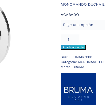
MONOMANDO DUCHA EM
ACABADO
BRUMA
LEAF
Añadir al carrito
MONOMANDO
BAÑO-
SKU:
BRUMA1671301
DUCHA
Categoría:
MONOMANDO DU
2
Marca:
BRUMA
VIAS
cantidad