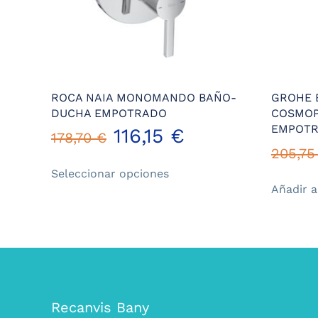
ROCA NAIA MONOMANDO BAÑO-
GROHE 
DUCHA EMPOTRADO
COSMO
EMPOTR
116,15
€
178,70
€
205,7
Este
Seleccionar opciones
producto
Añadir a
tiene
múltiples
variantes.
Las
opciones
se
pueden
Recanvis Bany
elegir