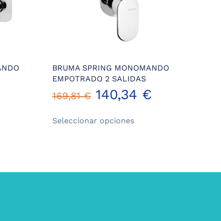
ANDO
BRUMA SPRING MONOMANDO
EMPOTRADO 2 SALIDAS
140,34
€
169,81
€
Este
Seleccionar opciones
ucto
producto
tiene
iples
múltiples
ntes.
variantes.
Las
ones
opciones
se
en
pueden
r
elegir