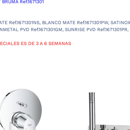
RUMA Ref.1671301
E Ref.1671301NS,
BLANCO MATE Ref.1671301PW,
SATINOX 
NMETAL PVD Ref.1671301GM, SUNRISE PVD Ref.1671301PR,
ECIALES ES DE 3 A 6 SEMANAS