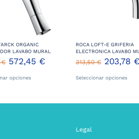
TARCK ORGANIC
ROCA LOFT-E GRIFERIA
DOR LAVABO MURAL
ELECTRONICA LAVABO M
572,45
€
203,78
7
€
313,50
€
Este
Este
onar opciones
Seleccionar opciones
producto
prod
tiene
tiene
múltiples
múlt
variantes.
varia
Las
Las
opciones
opci
se
se
Legal
pueden
pued
elegir
elegi