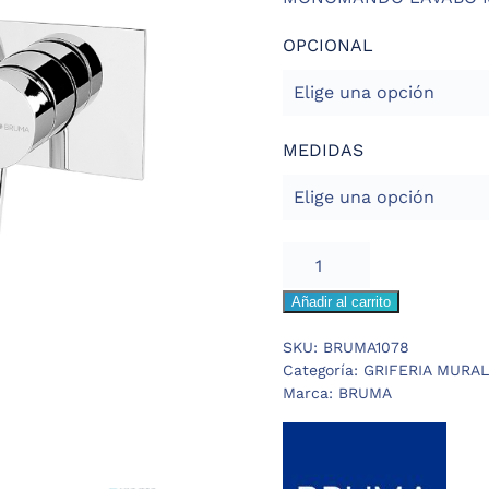
OPCIONAL
MEDIDAS
BRUMA
LUSITANO
Añadir al carrito
MONOMANDO
LAVABO
SKU:
BRUMA1078
MURAL
Categoría:
GRIFERIA MURAL
cantidad
Marca:
BRUMA