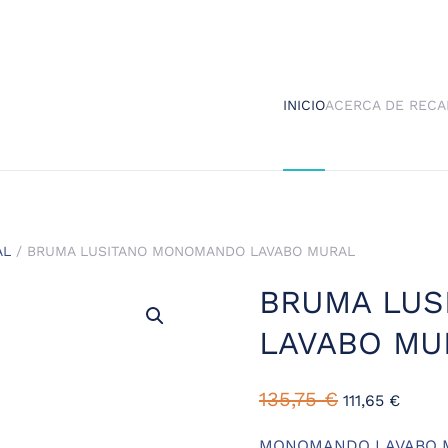
INICIO
ACERCA DE RECA
AL
/ BRUMA LUSITANO MONOMANDO LAVABO MURAL
BRUMA LU
LAVABO MU
135,75
€
111,65
€
MONOMANDO LAVABO M