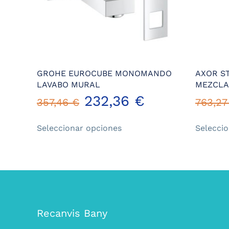
GROHE EUROCUBE MONOMANDO
AXOR S
LAVABO MURAL
MEZCLA
232,36
€
357,46
€
763,2
Este
Seleccionar opciones
Selecci
producto
tiene
múltiples
variantes.
Las
opciones
se
Recanvis Bany
pueden
elegir