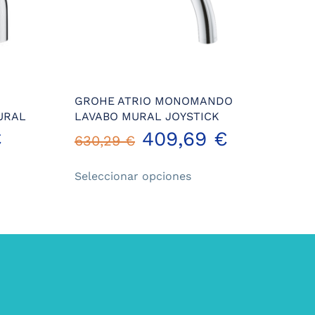
GROHE ATRIO MONOMANDO
URAL
LAVABO MURAL JOYSTICK
€
409,69
€
630,29
€
Este
Seleccionar opciones
ucto
producto
tiene
iples
múltiples
ntes.
variantes.
Las
ones
opciones
se
en
pueden
r
elegir