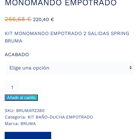
MONOMANDO EMPOTRADO
266,68
€
220,40
€
KIT MONOMANDO EMPOTRADO 2 SALIDAS SPRING
BRUMA
ACABADO
BRUMA
SPRING
Añadir al carrito
KIT
MONOMANDO
SKU:
BRUMA112280
EMPOTRADO
Categoría:
KIT BAÑO-DUCHA EMPOTRADO
cantidad
Marca:
BRUMA