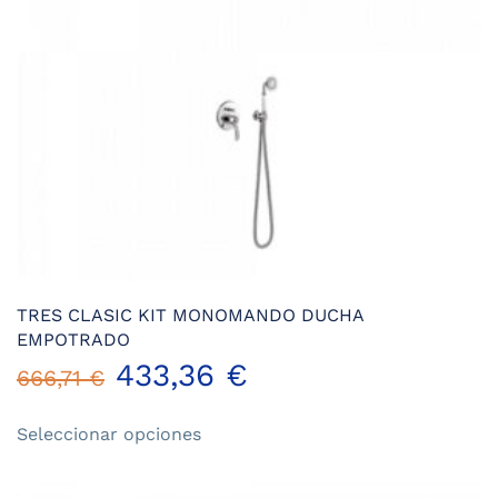
TRES CLASIC KIT MONOMANDO DUCHA
EMPOTRADO
433,36
€
666,71
€
Este
Seleccionar opciones
producto
tiene
múltiples