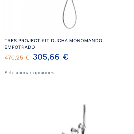
TRES PROJECT KIT DUCHA MONOMANDO
EMPOTRADO
305,66
€
470,25
€
Este
Seleccionar opciones
producto
tiene
múltiples
variantes.
Las
opciones
se
pueden
elegir