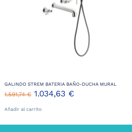
en
la
página
de
producto
GALINDO STREM BATERIA BAÑO-DUCHA MURAL
El
El
1.034,63
€
1.591,74
€
precio
precio
Añadir al carrito
original
actual
era:
es: