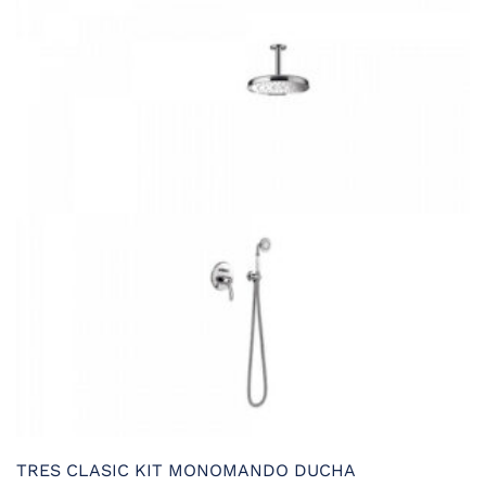
variantes.
Las
opciones
se
pueden
elegir
en
la
página
de
producto
TRES CLASIC KIT MONOMANDO DUCHA