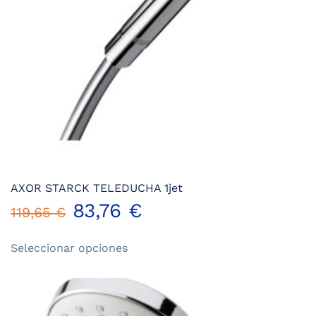
AXOR STARCK TELEDUCHA 1jet
83,76
€
119,65
€
Este
Seleccionar opciones
producto
tiene
múltiples
variantes.