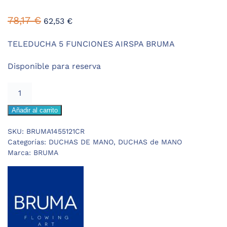
El
El
78,17
€
62,53
€
precio
precio
original
actual
TELEDUCHA 5 FUNCIONES AIRSPA BRUMA
era:
es:
Disponible para reserva
78,17 €.
62,53 €.
BRUMA
TELEDUCHA
Añadir al carrito
5
FUNCIONES
SKU:
BRUMA1455121CR
cantidad
Categorías:
DUCHAS DE MANO
,
DUCHAS de MANO
Marca:
BRUMA