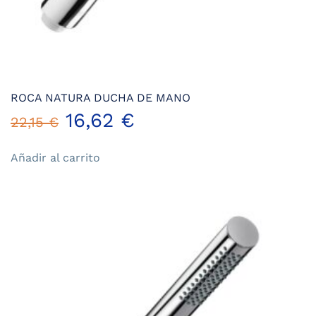
ROCA NATURA DUCHA DE MANO
El
El
16,62
€
22,15
€
precio
precio
Añadir al carrito
original
actual
era:
es:
22,15 €.
16,62 €.