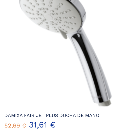
Las
opciones
se
pueden
elegir
en
la
página
de
producto
DAMIXA FAIR JET PLUS DUCHA DE MANO
El
El
31,61
€
52,69
€