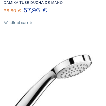
DAMIXA TUBE DUCHA DE MANO
El
El
57,96
€
96,60
€
precio
precio
Añadir al carrito
original
actual
era:
es:
96,60 €.
57,96 €.