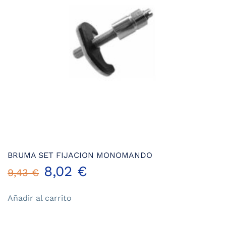
BRUMA SET FIJACION MONOMANDO
El
El
8,02
€
9,43
€
precio
precio
Añadir al carrito
original
actual