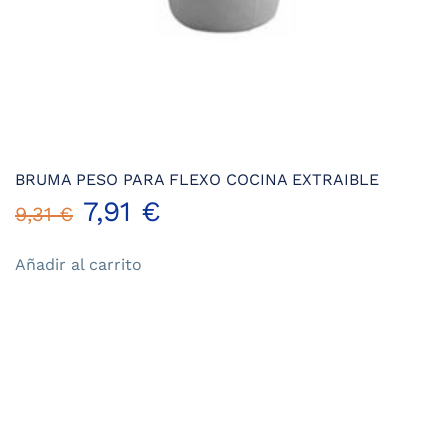
BRUMA PESO PARA FLEXO COCINA EXTRAIBLE
El
El
7,91
€
9,31
€
precio
precio
Añadir al carrito
original
actual
era:
es:
9,31 €.
7,91 €.