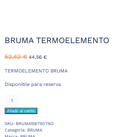
BRUMA TERMOELEMENTO
El
El
52,42
€
44,56
€
precio
precio
original
actual
TERMOELEMENTO BRUMA
era:
es:
Disponible para reserva
52,42 €.
44,56 €.
BRUMA
TERMOELEMENTO
Añadir al carrito
cantidad
SKU:
BRUMA1567507NO
Categoría:
BRUMA
Marca:
BRUMA