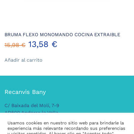
BRUMA FLEXO MONOMANDO COCINA EXTRAIBLE
El
El
13,58
€
15,98
€
precio
precio
Añadir al carrito
original
actual
era:
es:
Recanvis Bany
15,98 €.
13,58 €.
C/ Baixada del Molí, 7-9
AD500 Andorra la Vella
ANDORRA
Usamos cookies en nuestro sitio web para brindarle la
Tel: +376 379 149
experiencia más relevante recordando sus preferencias
y visitas repetidas. Al hacer clic en "Aceptar todo",